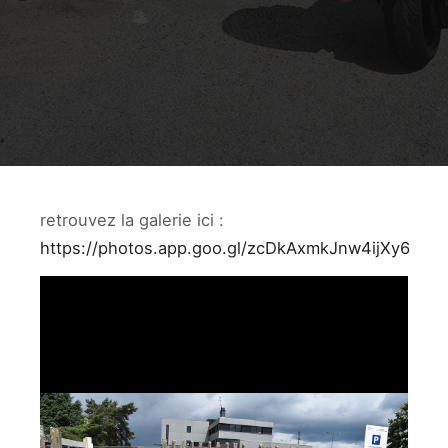
retrouvez la galerie ici :
https://photos.app.goo.gl/zcDkAxmkJnw4ijXy6