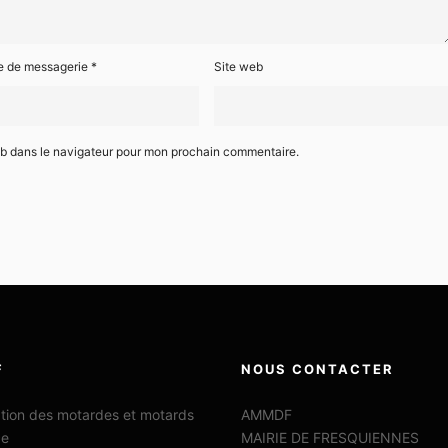
e de messagerie
*
Site web
eb dans le navigateur pour mon prochain commentaire.
F
NOUS CONTACTER
ation des motardes et motards
AMMDF
ce
MAIRIE DE FRESQUIENNES