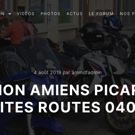
ON
VIDÉOS
PHOTOS
ACTUS
LE FORUM
NOS P
4 août 2019
par
ammdfadmin
ION AMIENS PICA
ITES ROUTES 04