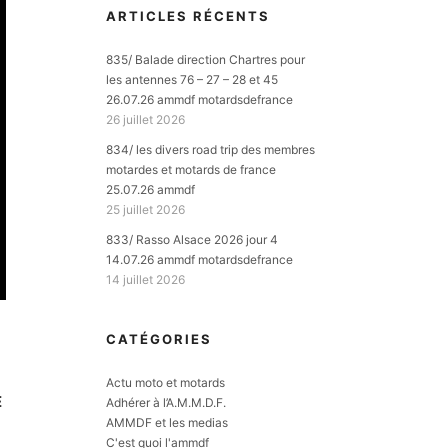
ARTICLES RÉCENTS
835/ Balade direction Chartres pour
les antennes 76 – 27 – 28 et 45
26.07.26 ammdf motardsdefrance
26 juillet 2026
834/ les divers road trip des membres
motardes et motards de france
25.07.26 ammdf
25 juillet 2026
833/ Rasso Alsace 2026 jour 4
14.07.26 ammdf motardsdefrance
14 juillet 2026
CATÉGORIES
Actu moto et motards
E
Adhérer à l’A.M.M.D.F.
AMMDF et les medias
C'est quoi l'ammdf