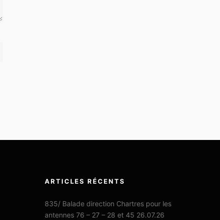
ARTICLES RÉCENTS
835/ Balade direction Chartres pour les
antennes 76 – 27 – 28 et 45 26.07.26