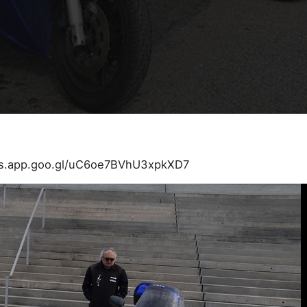
os.app.goo.gl/uC6oe7BVhU3xpkXD7