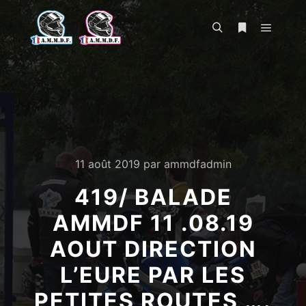
Menu pr
Rechercher
Plus d’infos
11 août 2019
par
ammdfadmin
419/ BALADE
AMMDF 11 .08.19
AOUT DIRECTION
L’EURE PAR LES
PETITES ROUTES ….