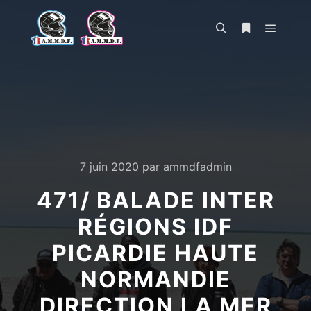
Menu pr
Rechercher
Plus d’infos
7 juin 2020
par
ammdfadmin
471/ BALADE INTER
RÉGIONS IDF
PICARDIE HAUTE
NORMANDIE
DIRECTION LA MER