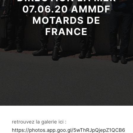
07.06.20 AMMDF
MOTARDS DE
FRANCE
retrouvez la galerie ici :
https://photos.app.goo.gl/5wThRJpQjepZ1QCB6