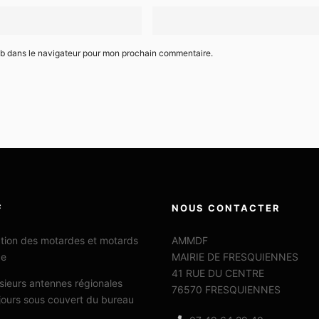
eb dans le navigateur pour mon prochain commentaire.
F
NOUS CONTACTER
ation des motardes et motards
AMMDF
ce
MAIRIE DE FRESQUIENNES
41 RUE DU CENTRE
sieurs antennes régionales
76570 FRESQUIENNES
jours sous couvert du bureau