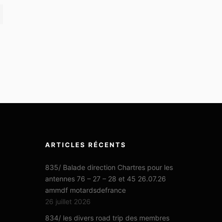
ARTICLES RÉCENTS
835/ Balade direction Chartres pour les
antennes 76 – 27 – 28 et 45 26.07.26
ammdf motardsdefrance
26 juillet 2026
834/ les divers road trip des membres