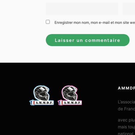
Enregistrer mon nom, mon e-mail et mon site w
AMMD
L’associ
de Fran
avec plu
mais tou
national