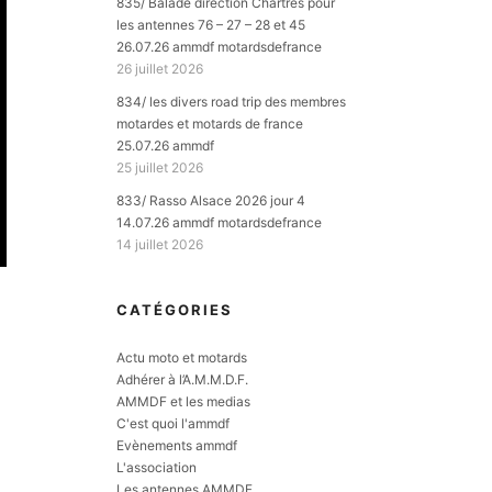
835/ Balade direction Chartres pour
les antennes 76 – 27 – 28 et 45
26.07.26 ammdf motardsdefrance
26 juillet 2026
834/ les divers road trip des membres
motardes et motards de france
25.07.26 ammdf
25 juillet 2026
833/ Rasso Alsace 2026 jour 4
14.07.26 ammdf motardsdefrance
14 juillet 2026
CATÉGORIES
Actu moto et motards
Adhérer à l’A.M.M.D.F.
AMMDF et les medias
C'est quoi l'ammdf
Evènements ammdf
L'association
Les antennes AMMDF