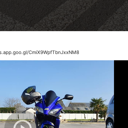
tos.app.goo.gl/CmiX9WpfTbnJxxNM8