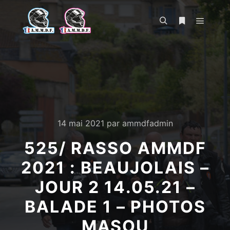
Menu pr
Rechercher
Plus d’infos
14 mai 2021
par
ammdfadmin
525/ RASSO AMMDF
2021 : BEAUJOLAIS –
JOUR 2 14.05.21 –
BALADE 1 – PHOTOS
MASOU