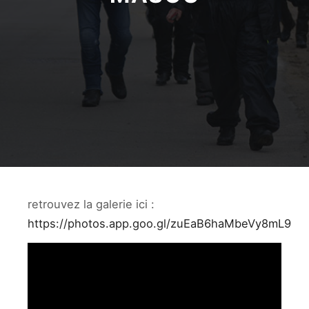
retrouvez la galerie ici :
https://photos.app.goo.gl/zuEaB6haMbeVy8mL9