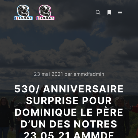
Menu pr
Rechercher
Plus d’infos
23 mai 2021
par
ammdfadmin
530/ ANNIVERSAIRE
SURPRISE POUR
DOMINIQUE LE PÈRE
D’UN DES NOTRES
23.05.21 AMMDF