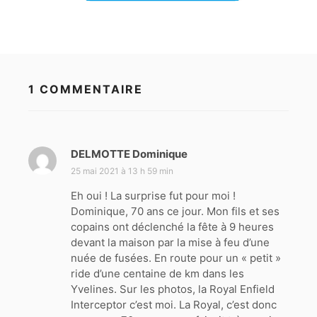
1 COMMENTAIRE
DELMOTTE Dominique
d
i
25 mai 2021 à 13 h 59 min
t
Eh oui ! La surprise fut pour moi !
Dominique, 70 ans ce jour. Mon fils et ses
:
copains ont déclenché la fête à 9 heures
devant la maison par la mise à feu d’une
nuée de fusées. En route pour un « petit »
ride d’une centaine de km dans les
Yvelines. Sur les photos, la Royal Enfield
Interceptor c’est moi. La Royal, c’est donc