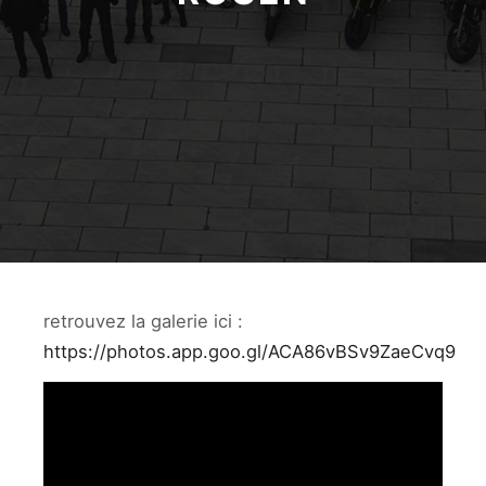
retrouvez la galerie ici :
https://photos.app.goo.gl/ACA86vBSv9ZaeCvq9