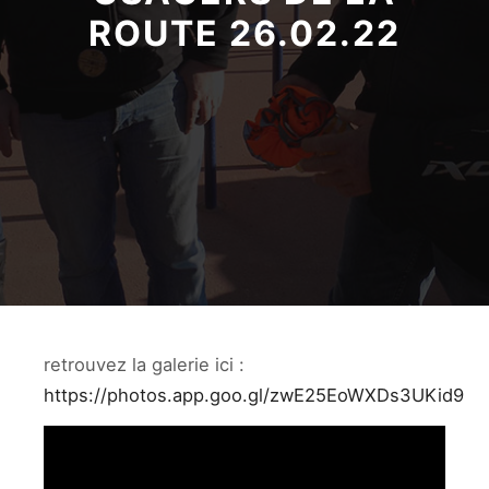
ROUTE 26.02.22
retrouvez la galerie ici :
https://photos.app.goo.gl/zwE25EoWXDs3UKid9