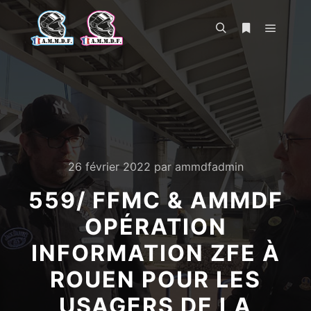
Menu pr
Rechercher
Plus d’infos
26 février 2022
par
ammdfadmin
559/ FFMC & AMMDF
OPÉRATION
INFORMATION ZFE À
ROUEN POUR LES
USAGERS DE LA