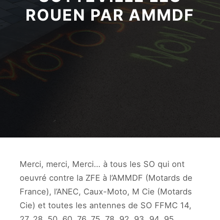
ROUEN PAR AMMDF
Merci, merci, Merci… à tous les SO qui ont
oeuvré contre la ZFE à l’AMMDF (Motards de
France), l’ANEC, Caux-Moto, M Cie (Motards
Cie) et toutes les antennes de SO FFMC 14,
27, 28, 50, 60, 76, 75, 78, 92, 93, 94, 95…