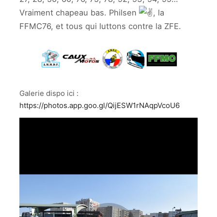
Vraiment chapeau bas. Philsen
, la
FFMC76, et tous qui luttons contre la ZFE.
Galerie dispo ici :
https://photos.app.goo.gl/QijESW1rNAqpVcoU6