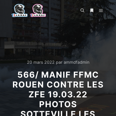
Menu pr
Rechercher
Plus d’infos
20 mars 2022
par
ammdfadmin
566/ MANIF FFMC
ROUEN CONTRE LES
ZFE 19.03.22
PHOTOS
SOTTEVILLE LES