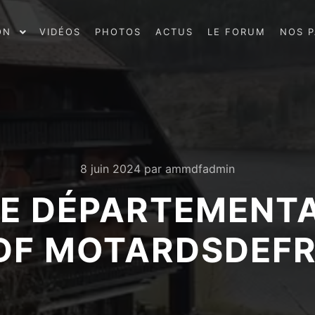
ON
VIDÉOS
PHOTOS
ACTUS
LE FORUM
NOS P
8 juin 2024
par
ammdfadmin
E DÉPARTEMENTA
F MOTARDSDEF