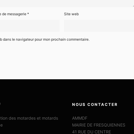
e de messagerie
*
Site web
eb dans le navigateur pour mon prochain commentaire.
F
NOUS CONTACTER
ation des motardes et motards
AMMDF
ce
MAIRIE DE FRESQUIENNES
41 RUE DU CENTRE