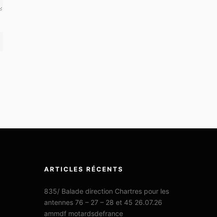
ARTICLES RÉCENTS
835/ Balade direction Chartres pour les
antennes 76 – 27 – 28 et 45 26.07.26
ammdf motardsdefrance