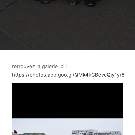
retrouvez la galerie ici :
https://photos.app.goo.gl/QMk4kCBevcQjy1yr6