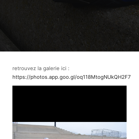
retrouvez la galerie ici :
https://photos.app.goo.gl/oq118MtogNUkQH2F7