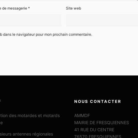
e de messagerie
*
Site web
eb dans le navigateur pour mon prochain commentaire.
F
NOUS CONTACTER
ation des motardes et motards
AMMDF
ce
MAIRIE DE FRESQUIENNES
41 RUE DU CENTRE
sieurs antennes régionales
76570 FRESQUIENNES