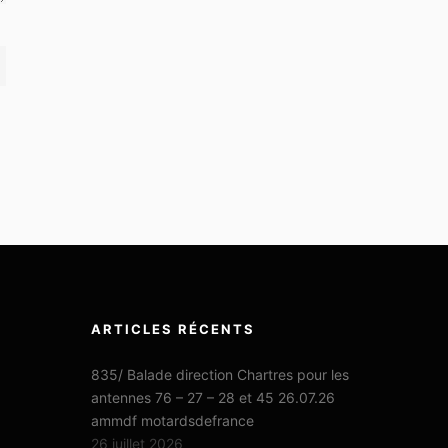
ARTICLES RÉCENTS
835/ Balade direction Chartres pour les
antennes 76 – 27 – 28 et 45 26.07.26
ammdf motardsdefrance
26 juillet 2026