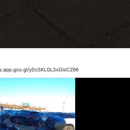
os.app.goo.gl/yDcSKLGL3xGioCZ66