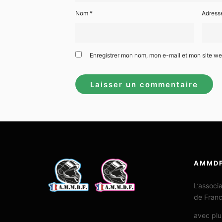
Nom
*
Adress
Enregistrer mon nom, mon e-mail et mon site w
AMMD
L’associ
de Fran
avec plu