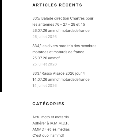
ARTICLES RÉCENTS
835/ Balade direction Chartres pour
les antennes 76 – 27 – 28 et 45
26.07.26 ammdf motardsdefrance
26 juillet 2026
834/ les divers road trip des membres
motardes et motards de france
25.07.26 ammdf
25 juillet 2026
833/ Rasso Alsace 2026 jour 4
14.07.26 ammdf motardsdefrance
14 juillet 2026
CATÉGORIES
Actu moto et motards
Adhérer à l’A.M.M.D.F.
AMMDF et les medias
C'est quoi l'ammdf