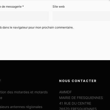
e de messagerie
*
Site web
eb dans le navigateur pour mon prochain commentaire.
F
NOUS CONTACTER
ation des motardes et motards
AMMDF
ce
MAIRIE DE FRESQUIENNES
41 RUE DU CENTRE
sieurs antennes régionales
76570 FRESQUIENNES