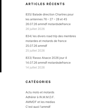
ARTICLES RÉCENTS
835/ Balade direction Chartres pour
les antennes 76 – 27 – 28 et 45
26.07.26 ammdf motardsdefrance
26 juillet 2026
834/ les divers road trip des membres
motardes et motards de france
25.07.26 ammdf
25 juillet 2026
833/ Rasso Alsace 2026 jour 4
14.07.26 ammdf motardsdefrance
14 juillet 2026
CATÉGORIES
Actu moto et motards
Adhérer à l’A.M.M.D.F.
AMMDF et les medias
C'est quoi l'ammdf