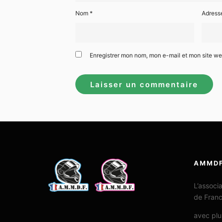
Nom
*
Adress
Enregistrer mon nom, mon e-mail et mon site w
AMMD
L’associ
de Fran
avec plu