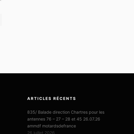
ARTICLES RÉCENTS
835/ Balade direction Chartres pour les
antennes 76 – 27 – 28 et 45 26.07.26
ammdf motardsdefrance
26 juillet 2026