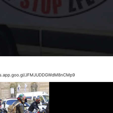
tos.app.goo.gl/JFMJUDDGWdM8nCMp9