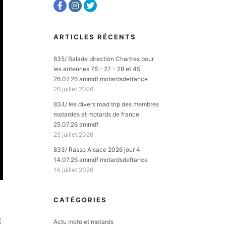
ARTICLES RÉCENTS
835/ Balade direction Chartres pour
les antennes 76 – 27 – 28 et 45
26.07.26 ammdf motardsdefrance
26 juillet 2026
834/ les divers road trip des membres
motardes et motards de france
25.07.26 ammdf
25 juillet 2026
833/ Rasso Alsace 2026 jour 4
14.07.26 ammdf motardsdefrance
14 juillet 2026
CATÉGORIES
E
Actu moto et motards