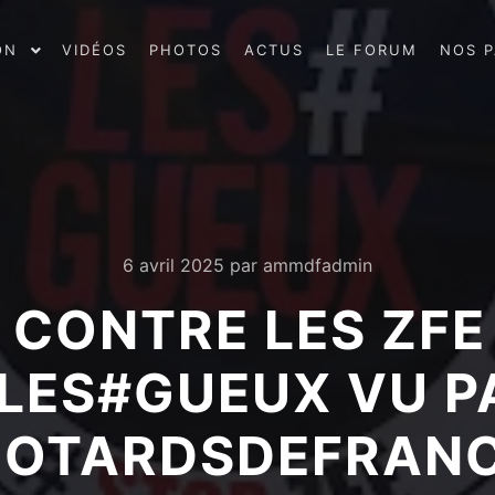
ON
VIDÉOS
PHOTOS
ACTUS
LE FORUM
NOS P
6 avril 2025
par
ammdfadmin
 CONTRE LES ZFE P
5 LES#GUEUX VU 
OTARDSDEFRAN