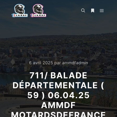
Menu pr
Rechercher
Plus d’infos
6 avril 2025
par
ammdfadmin
711/ BALADE
DÉPARTEMENTALE (
59 ) 06.04.25
AMMDF
MOTARDSDEFRANCE