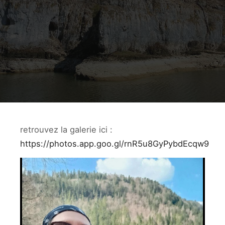
retrouvez la galerie ici :
https://photos.app.goo.gl/rnR5u8GyPybdEcqw9