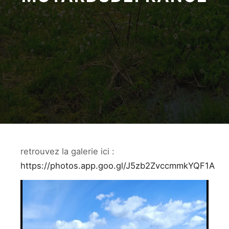
retrouvez la galerie ici :
https://photos.app.goo.gl/J5zb2ZvccmmkYQF1A