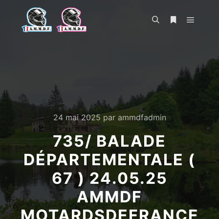
Menu pr
Rechercher
Plus d’infos
24 mai 2025
par
ammdfadmin
735/ BALADE
DÉPARTEMENTALE (
67 ) 24.05.25
AMMDF
MOTARDSDEFRANCE