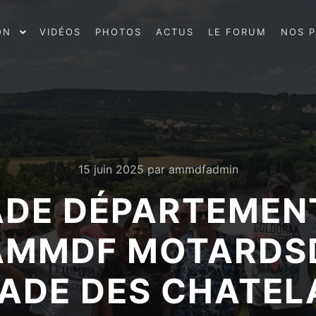
ON
VIDÉOS
PHOTOS
ACTUS
LE FORUM
NOS P
15 juin 2025
par
ammdfadmin
ADE DÉPARTEMENTA
 AMMDF MOTARD
ADE DES CHATEL