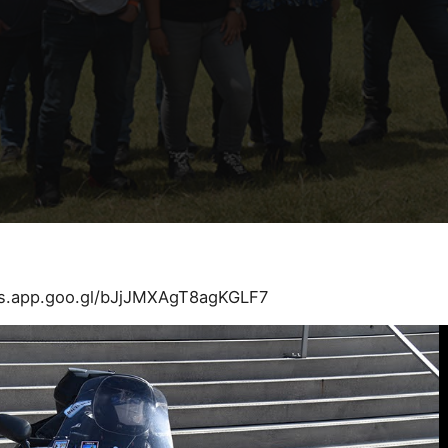
os.app.goo.gl/bJjJMXAgT8agKGLF7