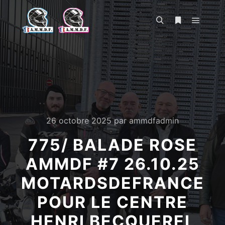
Menu pr
Rechercher
Plus d’infos
26 octobre 2025
par
ammdfadmin
775/ BALADE ROSE
AMMDF #7 26.10.25
MOTARDSDEFRANCE
POUR LE CENTRE
HENRI BECQUEREL