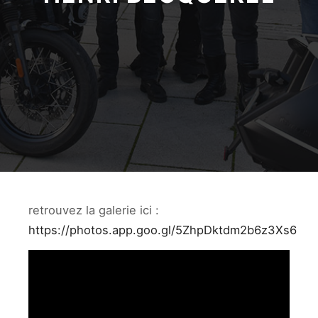
retrouvez la galerie ici :
https://photos.app.goo.gl/5ZhpDktdm2b6z3Xs6