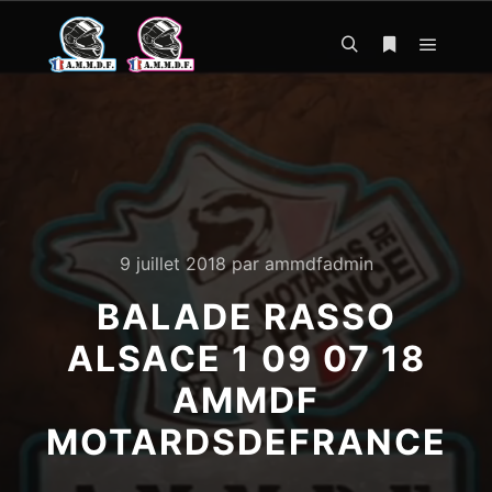
Menu pr
Rechercher
Plus d’infos
9 juillet 2018
par
ammdfadmin
BALADE RASSO
ALSACE 1 09 07 18
AMMDF
MOTARDSDEFRANCE