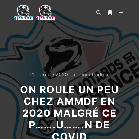
Menu pr
Rechercher
Plus d’infos
11 octobre 2020
par
ammdfadmin
ON ROULE UN PEU
CHEZ AMMDF EN
2020 MALGRÉ CE
P…….U…….N DE
COVID