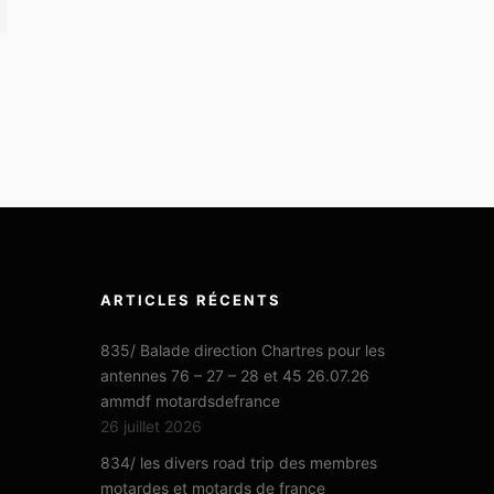
ARTICLES RÉCENTS
835/ Balade direction Chartres pour les
antennes 76 – 27 – 28 et 45 26.07.26
ammdf motardsdefrance
26 juillet 2026
834/ les divers road trip des membres
motardes et motards de france