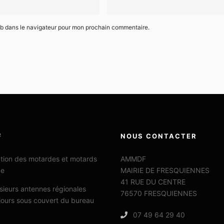
eb dans le navigateur pour mon prochain commentaire.
F
NOUS CONTACTER
ation des motardes et motards
AMMDF
ce
MAIRIE DE FRESQUIENNES
41 RUE DU CENTRE
sieurs antennes régionales
76570 FRESQUIENNES
jours sous couvert du bureau
07 49 64 29 40