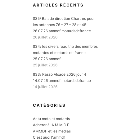
ARTICLES RÉCENTS
835/ Balade direction Chartres pour
les antennes 76 – 27 – 28 et 45
26.07.26 ammdf motardsdefrance
26 juillet 2026
834/ les divers road trip des membres
motardes et motards de france
25.07.26 ammdf
25 juillet 2026
833/ Rasso Alsace 2026 jour 4
14.07.26 ammdf motardsdefrance
14 juillet 2026
S
CATÉGORIES
Actu moto et motards
Adhérer à l’A.M.M.D.F.
AMMDF et les medias
C'est quoi l'ammdf