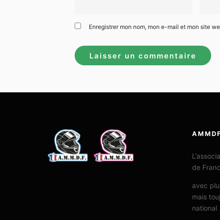
Enregistrer mon nom, mon e-mail et mon site w
AMMD
L’associ
de Fran
avec plu
mais tou
national