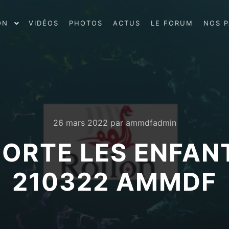
ON
VIDÉOS
PHOTOS
ACTUS
LE FORUM
NOS P
26 mars 2022
par
ammdfadmin
CORTE LES ENFAN
210322 AMMDF