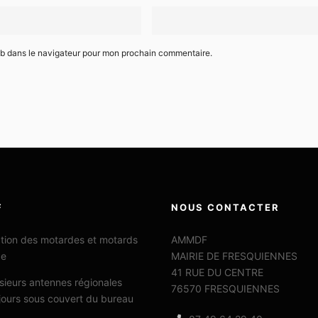
eb dans le navigateur pour mon prochain commentaire.
F
NOUS CONTACTER
ation des motardes et motards
AMMDF
ce
MAIRIE DE FRESQUIENNES
41 RUE DU CENTRE
sieurs antennes régionales
76570 FRESQUIENNES
jours sous couvert du bureau