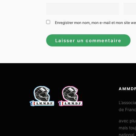
Enregistrer mon nom, mon e-mail et mon site w
AMMD
L’associ
de Fran
avec plu
mais tou
national