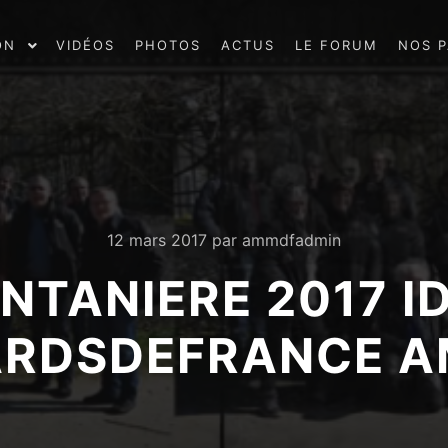
ON
VIDÉOS
PHOTOS
ACTUS
LE FORUM
NOS P
12 mars 2017
par
ammdfadmin
NTANIERE 2017 ID
RDSDEFRANCE 