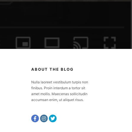
ABOUT THE BLOG
Nulla laoreet vestibulum turpis non
finibus. Proin interdum a tortor sit
amet mollis. Maecenas sollicitudin
accumsan enim, ut aliquet risus.