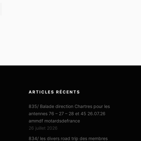
ARTICLES RÉCENTS
835/ Balade direction Chartres pour les
antennes 76 – 27 – 28 et 45 26.07.26
ammdf motardsdefrance
26 juillet 2026
834/ les divers road trip des membres