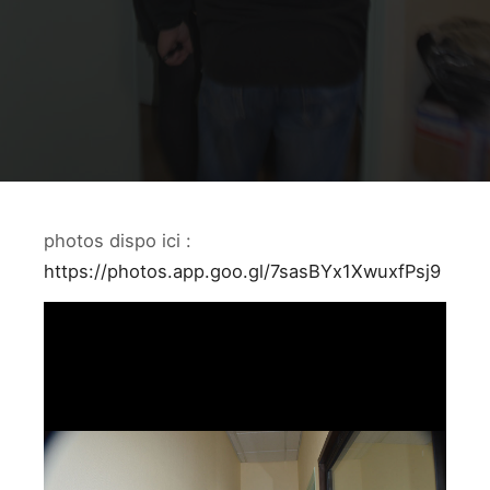
photos dispo ici :
https://photos.app.goo.gl/7sasBYx1XwuxfPsj9