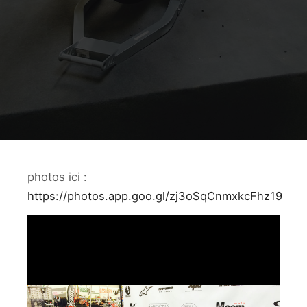
photos ici :
https://photos.app.goo.gl/zj3oSqCnmxkcFhz19