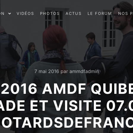
ON
VIDÉOS
PHOTOS
ACTUS
LE FORUM
NOS P
7 mai 2016
par
ammdfadmin
 2016 AMDF QUIB
DE ET VISITE 07.
OTARDSDEFRAN