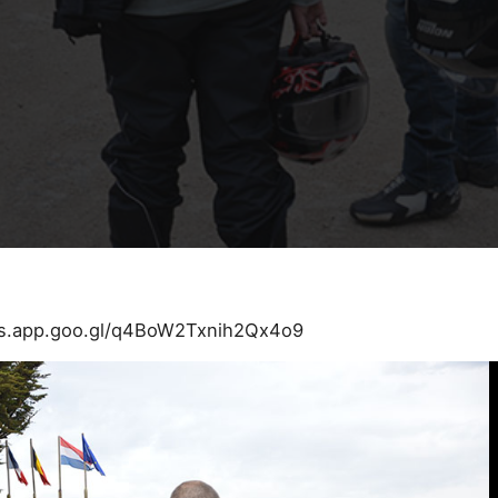
os.app.goo.gl/q4BoW2Txnih2Qx4o9