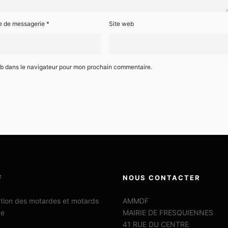
e de messagerie
*
Site web
eb dans le navigateur pour mon prochain commentaire.
F
NOUS CONTACTER
ation des motardes et motards
AMMDF
ce
MAIRIE DE FRESQUIENNES
41 RUE DU CENTRE