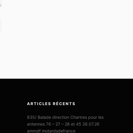
ARTICLES RÉCENTS
835/ Balade direction Chartres pour les
antennes 76 – 27 – 28 et 45 26.07.26
ammdf motardsdefrance