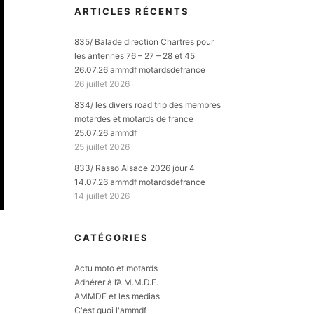
ARTICLES RÉCENTS
835/ Balade direction Chartres pour
les antennes 76 – 27 – 28 et 45
26.07.26 ammdf motardsdefrance
26 juillet 2026
834/ les divers road trip des membres
motardes et motards de france
25.07.26 ammdf
25 juillet 2026
833/ Rasso Alsace 2026 jour 4
14.07.26 ammdf motardsdefrance
14 juillet 2026
CATÉGORIES
Actu moto et motards
Adhérer à l’A.M.M.D.F.
AMMDF et les medias
C'est quoi l'ammdf