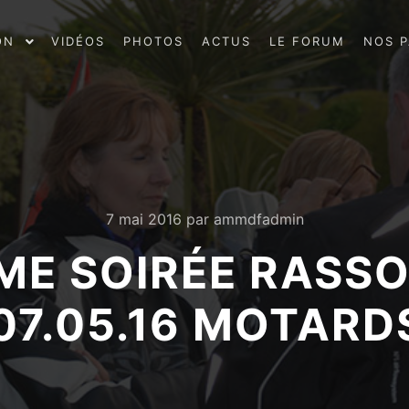
ON
VIDÉOS
PHOTOS
ACTUS
LE FORUM
NOS P
7 mai 2016
par
ammdfadmin
EME SOIRÉE RASS
07.05.16 MOTAR