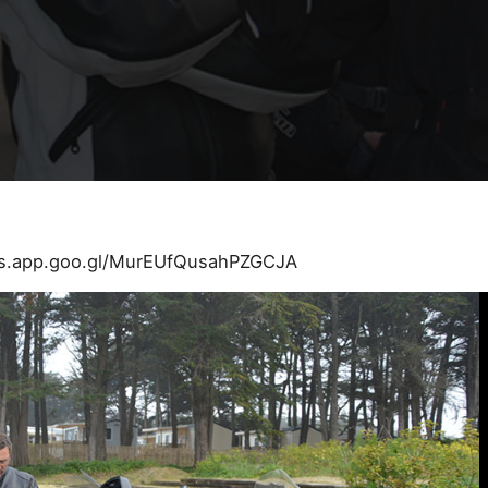
os.app.goo.gl/MurEUfQusahPZGCJA