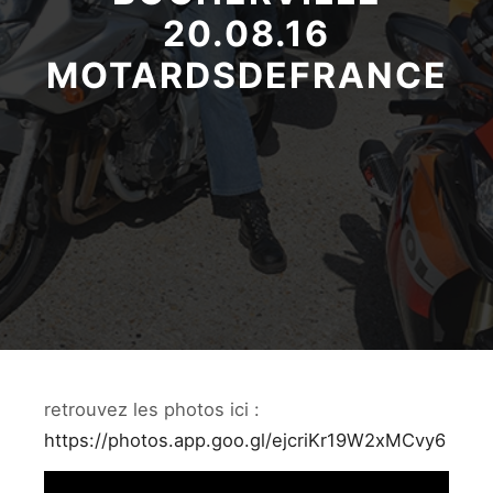
20.08.16
MOTARDSDEFRANCE
retrouvez les photos ici :
https://photos.app.goo.gl/ejcriKr19W2xMCvy6