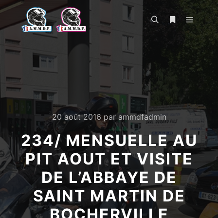
Menu pr
Rechercher
Plus d’infos
20 août 2016
par
ammdfadmin
234/ MENSUELLE AU
PIT AOUT ET VISITE
DE L’ABBAYE DE
SAINT MARTIN DE
BOCHERVILLE