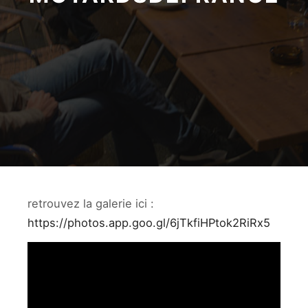
retrouvez la galerie ici :
https://photos.app.goo.gl/6jTkfiHPtok2RiRx5