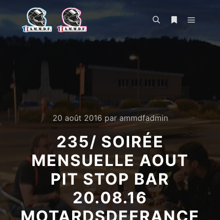
Menu pr
Rechercher
Plus d’infos
20 août 2016
par
ammdfadmin
235/ SOIRÉE
MENSUELLE AOUT
PIT STOP BAR
20.08.16
MOTARDSDEFRANCE