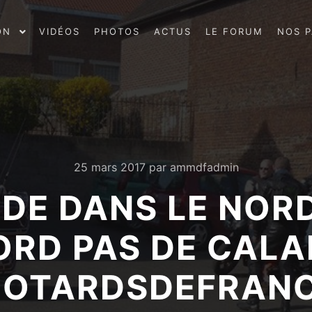
ON
VIDÉOS
PHOTOS
ACTUS
LE FORUM
NOS P
25 mars 2017
par
ammdfadmin
ADE DANS LE NOR
RD PAS DE CALAIS
OTARDSDEFRAN