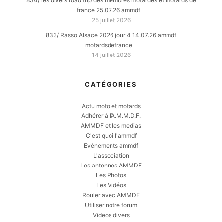
834/ les divers road trip des membres motardes et motards de
france 25.07.26 ammdf
25 juillet 2026
833/ Rasso Alsace 2026 jour 4 14.07.26 ammdf
motardsdefrance
14 juillet 2026
CATÉGORIES
Actu moto et motards
Adhérer à l’A.M.M.D.F.
AMMDF et les medias
C'est quoi l'ammdf
Evènements ammdf
L'association
Les antennes AMMDF
Les Photos
Les Vidéos
Rouler avec AMMDF
Utiliser notre forum
Videos divers