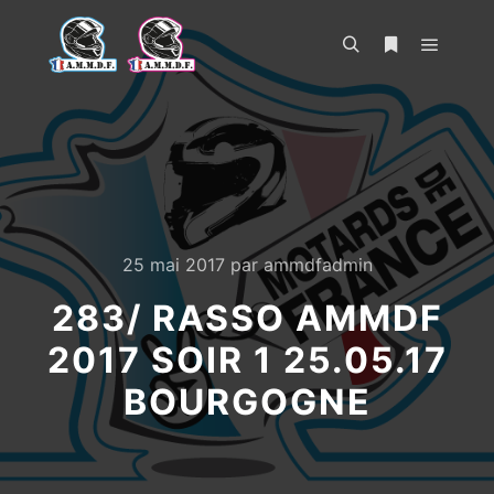
Menu pr
Rechercher
Plus d’infos
25 mai 2017
par
ammdfadmin
283/ RASSO AMMDF
2017 SOIR 1 25.05.17
BOURGOGNE