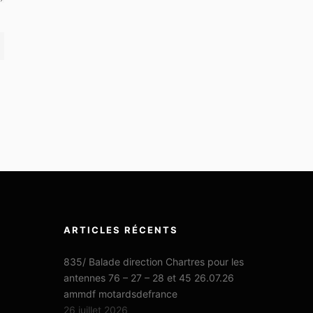
ARTICLES RÉCENTS
835/ Balade direction Chartres pour les
antennes 76 – 27 – 28 et 45 26.07.26
ammdf motardsdefrance
26 juillet 2026