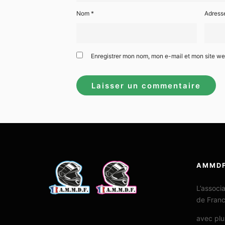
Nom
*
Adress
Enregistrer mon nom, mon e-mail et mon site w
AMMD
L’associ
de Fran
avec plu