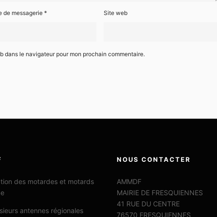
e de messagerie
*
Site web
eb dans le navigateur pour mon prochain commentaire.
F
NOUS CONTACTER
ation des motardes et motards
AMMDF
ce
MAIRIE DE FRESQUIENNES
41 RUE DU CENTRE
sieurs antennes régionales
76570 FRESQUIENNES