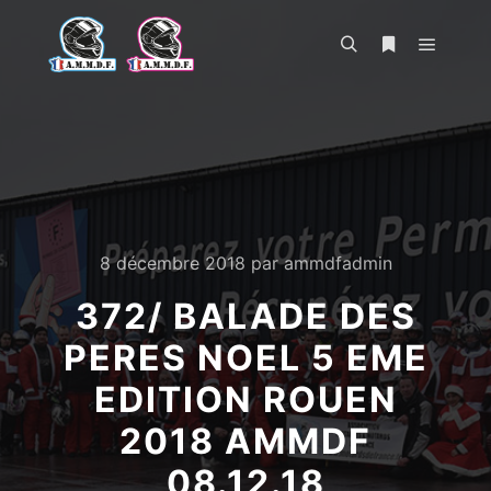
Menu pr
Rechercher
Plus d’infos
8 décembre 2018
par
ammdfadmin
372/ BALADE DES
PERES NOEL 5 EME
EDITION ROUEN
2018 AMMDF
08.12.18