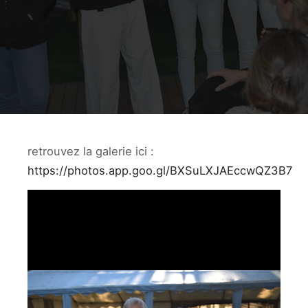
retrouvez la galerie ici :
https://photos.app.goo.gl/BXSuLXJAEccwQZ3B7