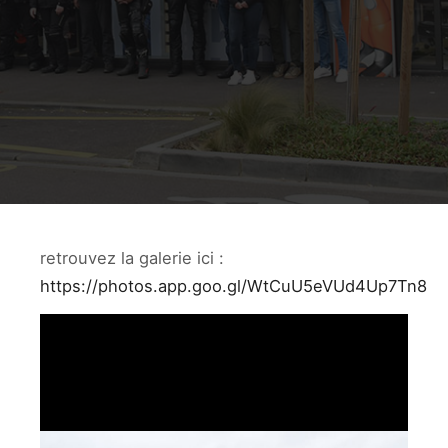
retrouvez la galerie ici :
https://photos.app.goo.gl/WtCuU5eVUd4Up7Tn8