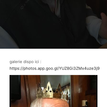
galerie dispo ici :
https://photos.app.goo.gl/YUZ8Gi3ZMx4uze3j9