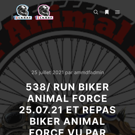
Menu pr
Rechercher
Plus d’infos
25 juillet 2021
par
ammdfadmin
538/ RUN BIKER
ANIMAL FORCE
25.07.21 ET REPAS
BIKER ANIMAL
FORCE VU PAR