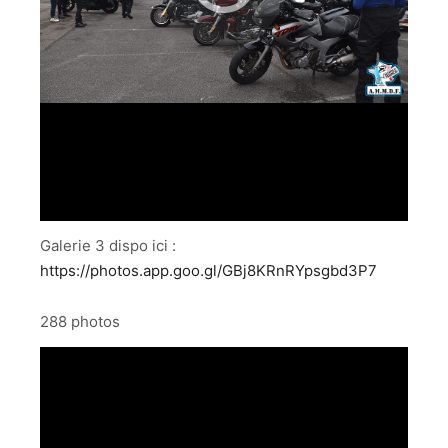
Galerie 3 dispo ici :
https://photos.app.goo.gl/GBj8KRnRYpsgbd3P7
288 photos