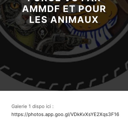
AMMDF ET POUR
LES ANIMAUX
Galerie 1 dispo ici :
https://photos.app.goo.gl/VDkKvXsYE2Xqs3F16