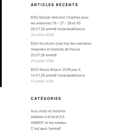
ARTICLES RÉCENTS
835/ Balade direction Chartres pour
les antennes 76 – 27 – 28 et 45
26.07.26 ammdf motardsdefrance
26 juillet 2026
834/ les divers road trip des membres
motardes et motards de france
25.07.26 ammdf
25 juillet 2026
833/ Rasso Alsace 2026 jour 4
14.07.26 ammdf motardsdefrance
14 juillet 2026
CATÉGORIES
Actu moto et motards
Adhérer à l’A.M.M.D.F.
AMMDF et les medias
C'est quoi l'ammdf