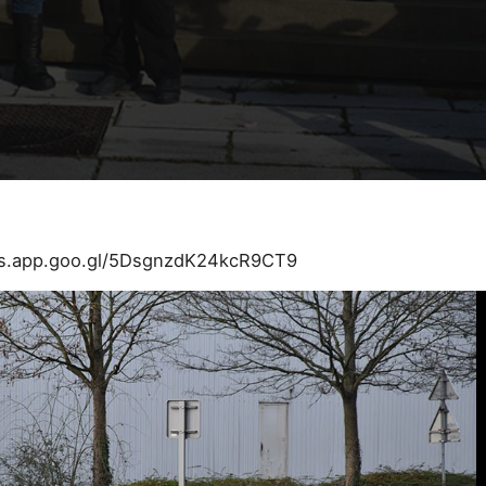
os.app.goo.gl/5DsgnzdK24kcR9CT9