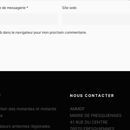
e de messagerie
*
Site web
eb dans le navigateur pour mon prochain commentaire.
F
NOUS CONTACTER
ation des motardes et motards
AMMDF
ce
MAIRIE DE FRESQUIENNES
41 RUE DU CENTRE
sieurs antennes régionales
76570 FRESQUIENNES