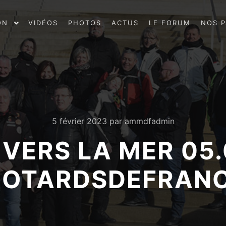
ON
VIDÉOS
PHOTOS
ACTUS
LE FORUM
NOS P
5 février 2023
par
ammdfadmin
 VERS LA MER 05
OTARDSDEFRAN