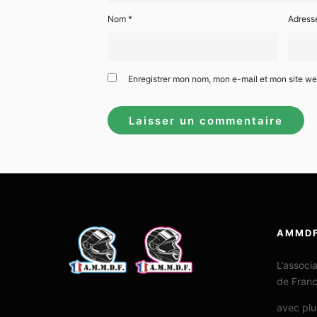
Nom
*
Adress
Enregistrer mon nom, mon e-mail et mon site w
AMMD
L’associ
de Fran
avec plu