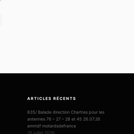
ARTICLES RÉCENTS
835/ Balade direction Chartres pour les
antennes 76 – 27 – 28 et 45 26.07.26
ammdf motardsdefrance
26 juillet 2026