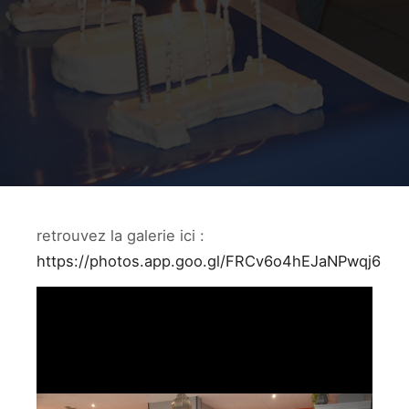
retrouvez la galerie ici :
https://photos.app.goo.gl/FRCv6o4hEJaNPwqj6