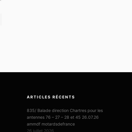
ARTICLES RÉCENTS
835/ Balade direction Chartres pour les
antennes 76 – 27 – 28 et 45 26.07.26
ammdf motardsdefrance
26 juillet 2026