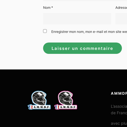
Nom
*
Adress
Enregistrer mon nom, mon e-mail et mon site w
AMMD
L’associ
de Fran
avec plu