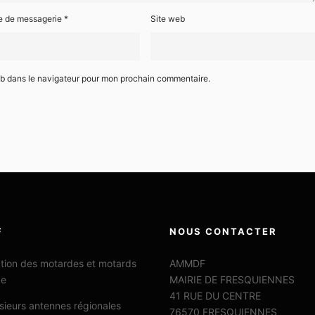
e de messagerie
*
Site web
eb dans le navigateur pour mon prochain commentaire.
F
NOUS CONTACTER
ation des motardes et motards
AMMDF
ce
MAIRIE DE FRESQUIENNES
41 RUE DU CENTRE
sieurs antennes régionales
76570 FRESQUIENNES