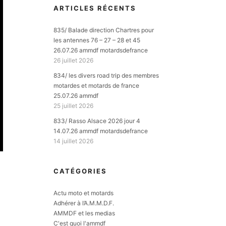
ARTICLES RÉCENTS
835/ Balade direction Chartres pour
les antennes 76 – 27 – 28 et 45
26.07.26 ammdf motardsdefrance
26 juillet 2026
834/ les divers road trip des membres
motardes et motards de france
25.07.26 ammdf
25 juillet 2026
833/ Rasso Alsace 2026 jour 4
14.07.26 ammdf motardsdefrance
14 juillet 2026
CATÉGORIES
Actu moto et motards
E
Adhérer à l’A.M.M.D.F.
AMMDF et les medias
C'est quoi l'ammdf