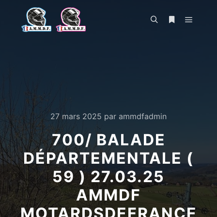
Menu pr
Rechercher
Plus d’infos
27 mars 2025
par
ammdfadmin
700/ BALADE
DÉPARTEMENTALE (
59 ) 27.03.25
AMMDF
MOTARDSDEFRANCE