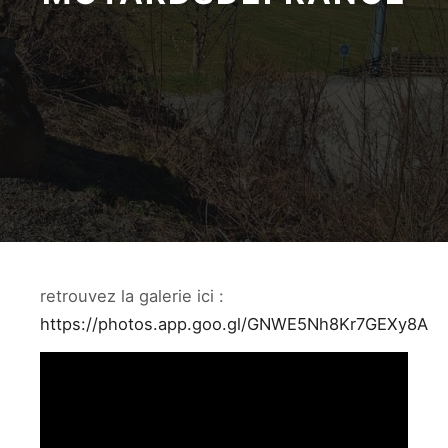
retrouvez la galerie ici :
https://photos.app.goo.gl/GNWE5Nh8Kr7GEXy8A