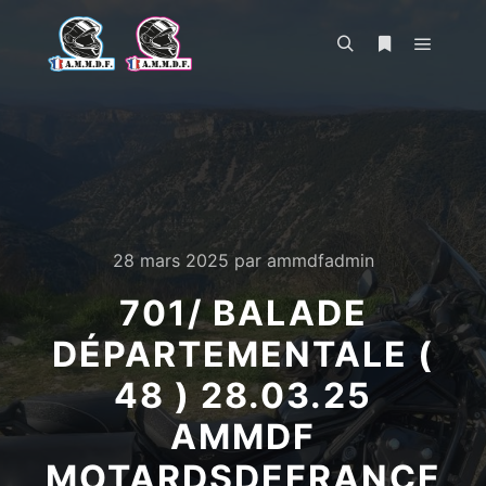
Menu pr
Rechercher
Plus d’infos
28 mars 2025
par
ammdfadmin
701/ BALADE
DÉPARTEMENTALE (
48 ) 28.03.25
AMMDF
MOTARDSDEFRANCE