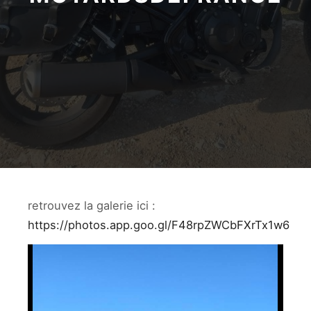
retrouvez la galerie ici :
https://photos.app.goo.gl/F48rpZWCbFXrTx1w6