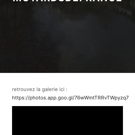
retrouvez la galerie ici :
https://photos.app.goo.gl/76wWmtTRRvTWpyzq7