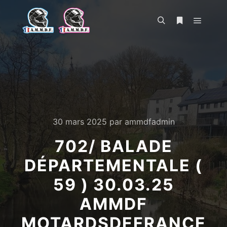
Menu pr
Rechercher
Plus d’infos
30 mars 2025
par
ammdfadmin
702/ BALADE
DÉPARTEMENTALE (
59 ) 30.03.25
AMMDF
MOTARDSDEFRANCE