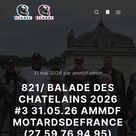
Menu pr
Rechercher
Plus d’infos
31 mai 2026
par
ammdfadmin
821/ BALADE DES
CHATELAINS 2026
#3 31.05.26 AMMDF
MOTARDSDEFRANCE
(27 59 76 94 95)