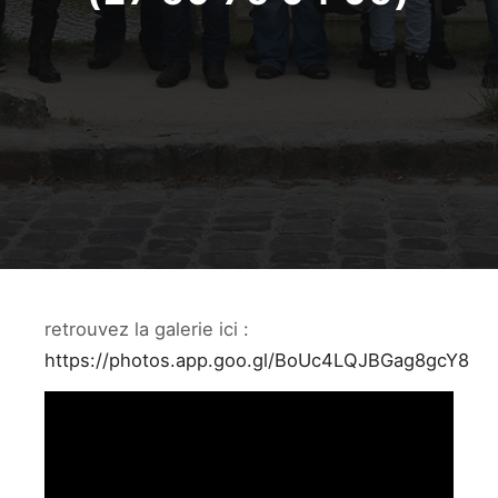
retrouvez la galerie ici :
https://photos.app.goo.gl/BoUc4LQJBGag8gcY8