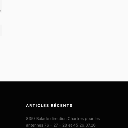
ARTICLES RÉCENTS
835/ Balade direction Chartres pour les
antennes 76 – 27 – 28 et 45 26.07.26