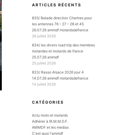
ARTICLES RÉCENTS
835/ Balade direction Chartres pour
les antennes 76 – 27 – 28 et 45
26.07.26 ammdf motardsdefrance
26 juillet 2026
834/ les divers road trip des membres
motardes et motards de france
25.07.26 ammdf
25 juillet 2026
833/ Rasso Alsace 2026 jour 4
14.07.26 ammdf motardsdefrance
14 juillet 2026
CATÉGORIES
Actu moto et motards
Adhérer à l’A.M.M.D.F.
AMMDF et les medias
)
C'est quoi l'ammdf