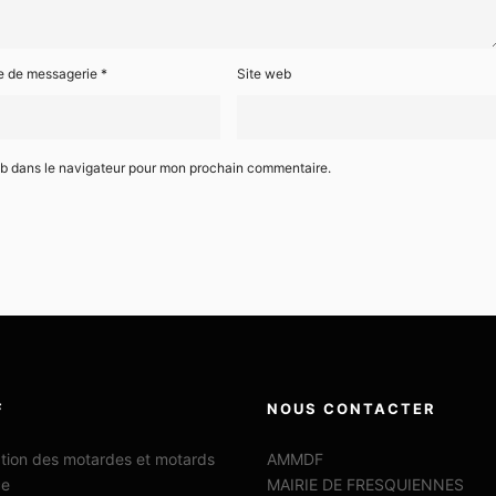
e de messagerie
*
Site web
eb dans le navigateur pour mon prochain commentaire.
F
NOUS CONTACTER
ation des motardes et motards
AMMDF
ce
MAIRIE DE FRESQUIENNES