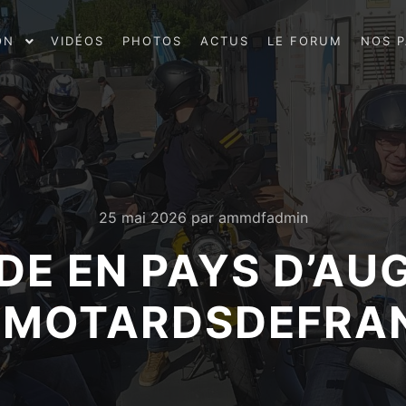
ON
VIDÉOS
PHOTOS
ACTUS
LE FORUM
NOS P
25 mai 2026
par
ammdfadmin
DE EN PAYS D’AUG
MOTARDSDEFRAN