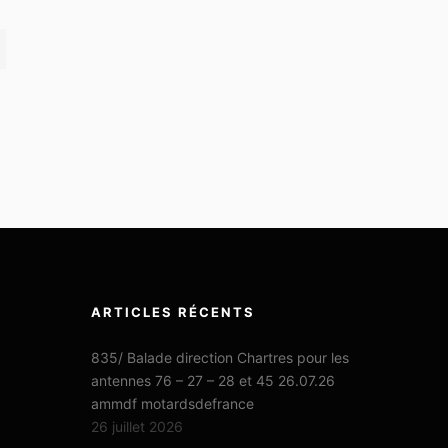
ARTICLES RÉCENTS
835/ Balade direction Chartres pour les
antennes 76 – 27 – 28 et 45 26.07.26
ammdf motardsdefrance
26 juillet 2026