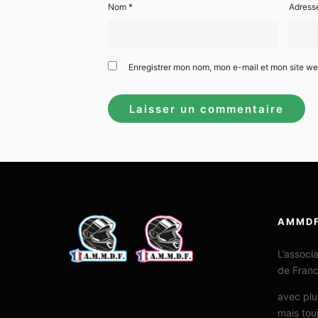
Nom
*
Adress
Enregistrer mon nom, mon e-mail et mon site w
AMMD
L’associ
de Fran
avec plu
mais tou