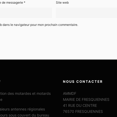
e de messagerie
*
Site web
eb dans le navigateur pour mon prochain commentaire.
F
NOUS CONTACTER
ation des motardes et motards
AMMDF
ce
MAIRIE DE FRESQUIENNES
41 RUE DU CENTRE
sieurs antennes régionales
76570 FRESQUIENNES
jours sous couvert du bureau