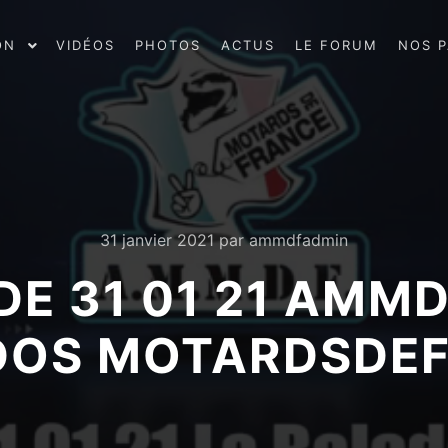
ON
VIDÉOS
PHOTOS
ACTUS
LE FORUM
NOS P
31 janvier 2021
par
ammdfadmin
DE 31 01 21 AMMD
DOS MOTARDSDEF