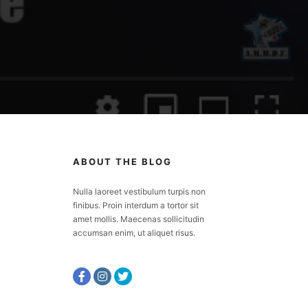
ABOUT THE BLOG
Nulla laoreet vestibulum turpis non
finibus. Proin interdum a tortor sit
amet mollis. Maecenas sollicitudin
accumsan enim, ut aliquet risus.