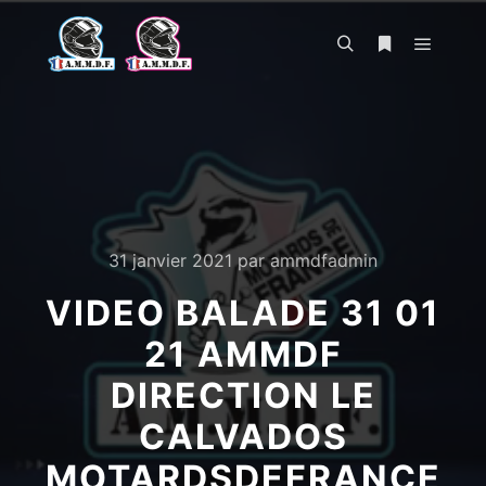
Menu pr
Rechercher
Plus d’infos
31 janvier 2021
par
ammdfadmin
VIDEO BALADE 31 01
21 AMMDF
DIRECTION LE
CALVADOS
MOTARDSDEFRANCE