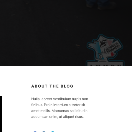
ABOUT THE BLOG
Nulla laoreet vestibulum turpis non
finibus. Proin interdum a tortor sit
amet mollis. Maecenas sollicitudin
accumsan enim, ut aliquet risus.