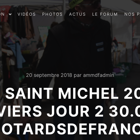
ON
VIDÉOS
PHOTOS
ACTUS
LE FORUM
NOS P
20 septembre 2018
par
ammdfadmin
E SAINT MICHEL 
IERS JOUR 2 30.
OTARDSDEFRAN