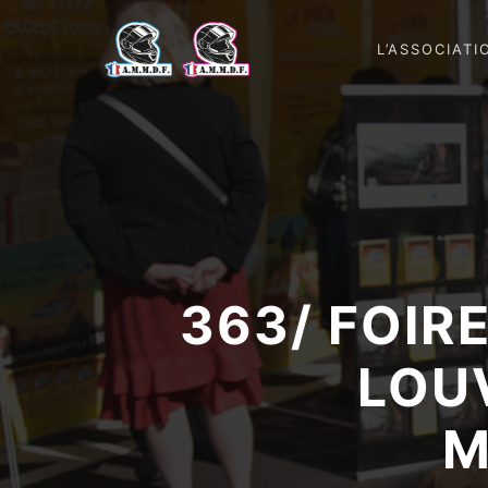
L’ASSOCIATI
363/ FOIR
LOUV
M