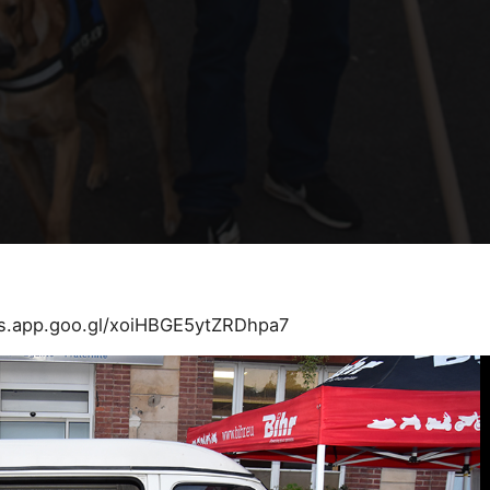
os.app.goo.gl/xoiHBGE5ytZRDhpa7